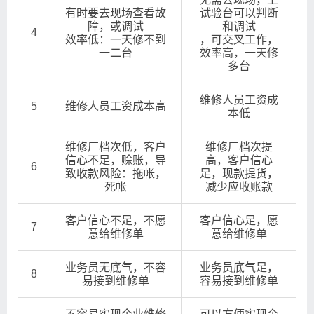
有时要去现场查看故
试验台可以判断
障，或调试
和调试
4
效率低：一天修不到
，可交叉工作，
一二台
效率高，一天修
多台
维修人员工资成
5
维修人员工资成本高
本低
维修厂档次低，客户
维修厂档次提
信心不足，赊账，导
高，客户信心
6
致收款风险：拖帐，
足，现款提货，
死帐
减少应收账款
客户信心不足，不愿
客户信心足，愿
7
意给维修单
意给维修单
业务员无底气，不容
业务员底气足，
8
易接到维修单
容易接到维修单