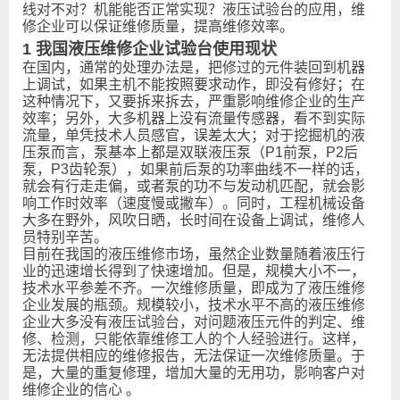
线对不对？机能能否正常实现？液压试验台的应用，维
修企业可以保证维修质量，提高维修效率。
1 我国液压维修企业试验台使用现状
在国内，通常的处理办法是，把修过的元件装回到机器
上调试，如果主机不能按照要求动作，即没有修好；在
这种情况下，又要拆来拆去，严重影响维修企业的生产
效率；另外，大多机器上没有流量传感器，看不到实际
流量，单凭技术人员感官，误差太大；对于挖掘机的液
压泵而言，泵基本上都是双联液压泵（P1前泵，P2后
泵，P3齿轮泵），如果前后泵的功率曲线不一样的话，
就会有行走走偏，或者泵的功不与发动机匹配，就会影
响工作时效率（速度慢或撇车）。同时，工程机械设备
大多在野外，风吹日晒，长时间在设备上调试，维修人
员特别辛苦。
目前在我国的液压维修市场，虽然企业数量随着液压行
业的迅速增长得到了快速增加。但是，规模大小不一，
技术水平参差不齐。一次维修质量，即成为了液压维修
企业发展的瓶颈。规模较小，技术水平不高的液压维修
企业大多没有液压试验台，对问题液压元件的判定、维
修、检测，只能依靠维修工人的个人经验进行。这样，
无法提供相应的维修报告，无法保证一次维修质量。于
是，大量的重复修理，增加大量的无用功，影响客户对
维修企业的信心 。