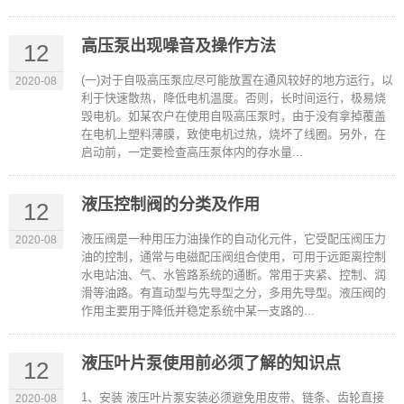
高压泵出现噪音及操作方法
12
(一)对于自吸高压泵应尽可能放置在通风较好的地方运行，以
2020-08
利于快速散热，降低电机温度。否则，长时间运行，极易烧
毁电机。如某农户在使用自吸高压泵时，由于没有拿掉覆盖
在电机上塑料薄膜，致使电机过热，烧坏了线圈。另外，在
启动前，一定要检查高压泵体内的存水量...
液压控制阀的分类及作用
12
液压阀是一种用压力油操作的自动化元件，它受配压阀压力
2020-08
油的控制，通常与电磁配压阀组合使用，可用于远距离控制
水电站油、气、水管路系统的通断。常用于夹紧、控制、润
滑等油路。有直动型与先导型之分，多用先导型。液压阀的
作用主要用于降低并稳定系统中某一支路的...
液压叶片泵使用前必须了解的知识点
12
1、安装 液压叶片泵安装必须避免用皮带、链条、齿轮直接
2020-08