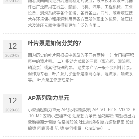
随着我国国民经济高速而稳定的发展，液压技术及液压元器
2020-08
件已广泛应用在冶金、船舶、飞机、汽车、工程机械、工业
设备、润滑系统等各个领域，各行各业。同时，随着液压技
术在环境保护和能源利用等各方面所体现出的优势，液压技
术及液压元器件将得到更加广泛的应用...
叶片泵是如何分类的？
12
因为历史的叶片泵根据中类型的不同有两种 一）专门指容积
2020-08
泵中的滑片泵。 二）指动力式泵的三泵（离心泵、混流泵、
轴流泵）或其他特殊的泵。 这类泵产品一般不会叫叶片泵。
但作为专着，叶片泵几乎全部是指离心泵、混流泵、轴流泵
等。 叶片泵工作原理是什...
AP系列动力单元
12
小型油壓動力單元 AP系列型號說明 AP -V1 -F2 S -VD 12 -B
2020-08
-10 -M2 安頌小型標準化 油壓動力單元 油箱容量 電動機出力
電動機額定電壓 油泵機殼號 吐出量規格 壓力調整範圍 設計
編號 回路選擇 記 號 幾何排量 （cm3/rev） ...