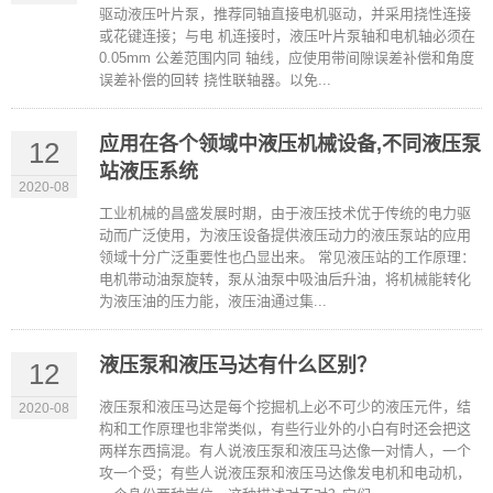
驱动液压叶片泵，推荐同轴直接电机驱动，并采用挠性连接
或花键连接；与电 机连接时，液压叶片泵轴和电机轴必须在
0.05mm 公差范围内同 轴线，应使用带间隙误差补偿和角度
误差补偿的回转 挠性联轴器。以免...
应用在各个领域中液压机械设备,不同液压泵
12
站液压系统
2020-08
工业机械的昌盛发展时期，由于液压技术优于传统的电力驱
动而广泛使用，为液压设备提供液压动力的液压泵站的应用
领域十分广泛重要性也凸显出来。 常见液压站的工作原理：
电机带动油泵旋转，泵从油泵中吸油后升油，将机械能转化
为液压油的压力能，液压油通过集...
液压泵和液压马达有什么区别？
12
液压泵和液压马达是每个挖掘机上必不可少的液压元件，结
2020-08
构和工作原理也非常类似，有些行业外的小白有时还会把这
两样东西搞混。有人说液压泵和液压马达像一对情人，一个
攻一个受；有些人说液压泵和液压马达像发电机和电动机，